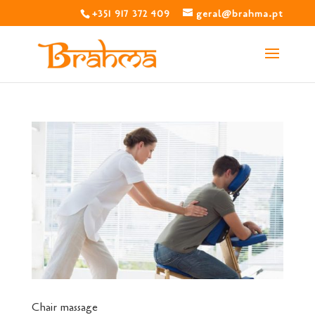
+351 917 372 409
geral@brahma.pt
Chair massage